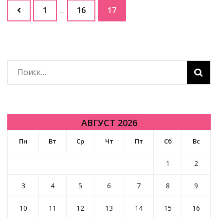
Пагинация
Страница
Страница
Страница
1
…
16
17
записей
Найти:
АВГУСТ 2026
Пн
Вт
Ср
Чт
Пт
Сб
Вс
1
2
3
4
5
6
7
8
9
10
11
12
13
14
15
16