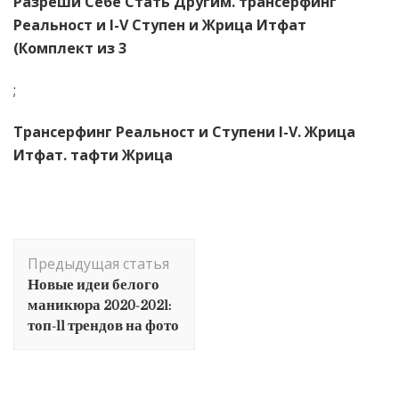
Разреши Себе Стать Другим. трансерфинг
Реальност и I-V Ступен и Жрица Итфат
(Комплект из 3
;
Трансерфинг Реальност и Ступени I-V. Жрица
Итфат. тафти Жрица
Навигация
Предыдущая статья
по
Новые идеи белого
записям
маникюра 2020-2021:
топ-11 трендов на фото