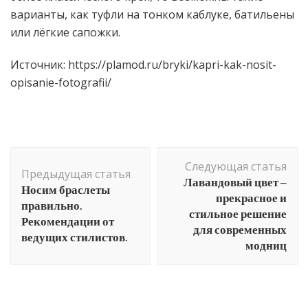
варианты, как туфли на тонком каблуке, батильены
или лёгкие сапожки.
Источник: https://plamod.ru/bryki/kapri-kak-nosit-
opisanie-fotografii/
Навигация
Следующая статья
по
Предыдущая статья
Лавандовый цвет –
Носим браслеты
записям
прекрасное и
правильно.
стильное решение
Рекомендации от
для современных
ведущих стилистов.
модниц