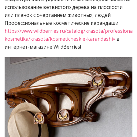
использование ветвистого дерева на плоскости
или планок с очертанием животных, людей.
Профессиональные косметические карандаши
https://www.wildberries.ru/catalog/krasota/professional
kosmetika/krasota/kosmeticheskie-karandashi»
в
интернет-магазине WildBerries!