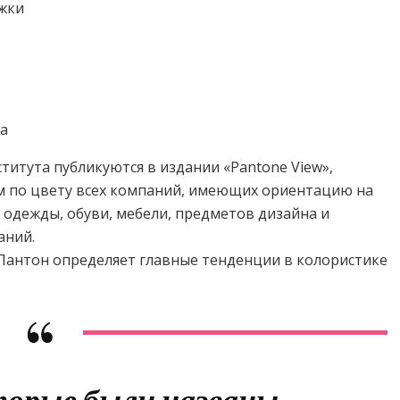
жки
да
титута публикуются в издании «Pantone View»,
м по цвету всех компаний, имеющих ориентацию на
 одежды, обуви, мебели, предметов дизайна и
аний.
Пантон определяет главные тенденции в колористике