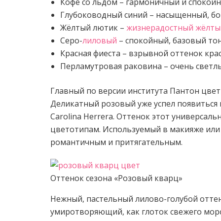
Кофе со льдом – гармоничный и спокой
Глубоководный синий – насыщенный, бог
Жёлтый лютик –
жизнерадостный жёлты
Серо-
лиловый
– спокойный, базовый то
Красная фиеста – взрывной оттенок кра
Перламутровая раковина – очень светлы
Главный по версии института Пантон цвет
Деликатный розовый уже успел появиться в к
Carolina Herrera. Оттенок этот универсал
цветотипам. Используемый в макияже или
романтичным и притягательным.
Оттенок сезона «Розовый кварц»
Нежный, пастельный лилово-голубой отте
умиротворяющий, как глоток свежего морс