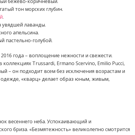
ный бежево-коричневый.
атый тон морских глубин.
й
.
н увядшей лаванды.
сного апельсина.
й пастельно-голубой.
 2016 года – воплощение нежности и свежести.
оллекциях Trussardi, Ermano Scervino, Emilio Pucci,
ьный – он подходит всем без исключения возрастам и
 одежде, «кварц» делает образ юным, живым,
нок весеннего неба. Успокаивающий и
кого бриза. «Безмятежность» великолепно смотрится