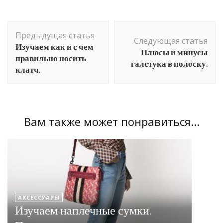
Навигация
Предыдущая статья
по
Следующая статья
Изучаем как и с чем
Плюсы и минусы
записям
правильно носить
галстука в полоску.
клатч.
Вам также может понравиться...
АКСЕССУАРЫ
Изучаем наплечные сумки.