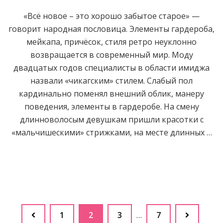
«Всё новое – это хорошо забытое старое» —
говорит народная пословица. Элементы гардероба,
мейкапа, причёсок, стиля ретро неуклонно
возвращается в современный мир. Моду
двадцатых годов специалисты в области имиджа
назвали «чикагским» стилем. Слабый пол
кардинально поменял внешний облик, манеру
поведения, элементы в гардеробе. На смену
длинноволосым девушкам пришли красотки с
«мальчишескими» стрижками, на месте длинных …
Пагинация
Страница
Страница
Страница
Страница
1
2
3
…
7
записей