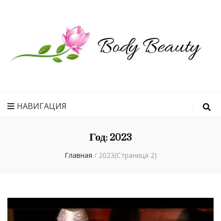
Рецепт
идеального
НАВИГАЦИЯ
Год:
2023
тела
Главная
/
2023
(Страница 2)